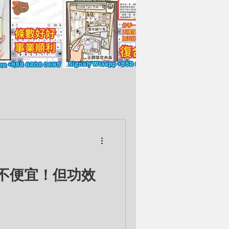
不便宜！但功效