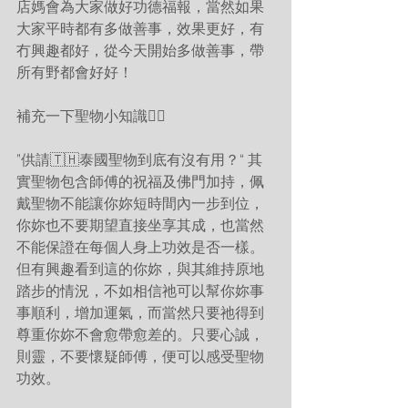
店媽會為大家做好功德福報，當然如果
大家平時都有多做善事，效果更好，有
冇興趣都好，從今天開始多做善事，帶
所有野都會好好！
補充一下聖物小知識👇🏻
”供請🇹🇭泰國聖物到底有沒有用？“ 其
實聖物包含師傅的祝福及佛門加持，佩
戴聖物不能讓你妳短時間內一步到位，
你妳也不要期望直接坐享其成，也當然
不能保證在每個人身上功效是否一樣。
但有興趣看到這的你妳，與其維持原地
踏步的情況，不如相信祂可以幫你妳事
事順利，增加運氣，而當然只要祂得到
尊重你妳不會愈帶愈差的。只要心誠，
則靈，不要懷疑師傅，便可以感受聖物
功效。