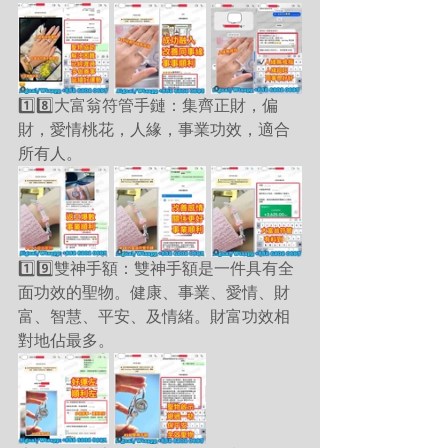
1️⃣8️⃣大富翁符管手鏈：集齊正財，偏
財，愛情桃花，人緣，事業功效，適合
所有人。
1️⃣9️⃣雙神手額：雙神手額是一件具有全
面功效的聖物。健康、事業、愛情、財
富、智慧、平安、及情緒。財富功效相
對地佔最多。