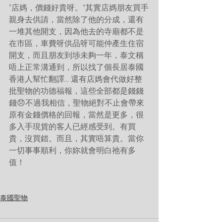
”店媽，價錢好貴呀。“其實店媽朋友買手
親身去供請，當然除了他的分成，還有
一堆其他開支，因為他去的寺廟都不是
在市區，車費呀供品呀可能仲產生住宿
開支，而且朋友到埗未夠一年，泰文稱
唔上正常溝通到，所以找了個長居泰國
香港人幫忙翻譯... 還有店媽會代做好整
批聖物的功德福報，這些全部都是錢錢
錢😞不過我相信，聖物絕對不止會帶來
原有金錢價格的回報，當然是更多，很
多入手現貨的客人已經感受到。有買
貴，沒買錯。而且，其實唔算貴。當你
一切事事順利，你妳就會明白祂有多
值！
泰國聖物