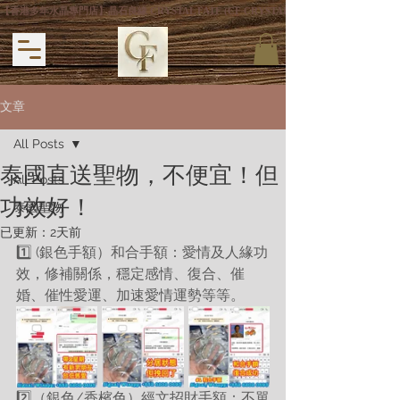
【香港多年水晶專門店】晶石良緣 CRYSTAL FATE (CF CRYSTAL) 主打專利手
文章
All Posts
泰國直送聖物，不便宜！但
All Posts
功效好！
泰國聖物
已更新：
2天前
1️⃣ (銀色手額）和合手額：愛情及人緣功
效，修補關係，穩定感情、復合、催
婚、催性愛運、加速愛情運勢等等。
2️⃣（銀色/香檳色）經文招財手額：不單