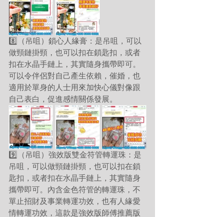
8️⃣（吊咀）鎖心人緣膏：是吊咀，可以
做頸鏈掛頸，也可以扣在鎖匙扣，或者
扣在水晶手鏈上，其實隨身攜帶即可。
可以令伴侶對自己產生依賴，催婚，也
適用於單身的人士用來加快心儀對像跟
自己表白，促進感情關係發展。
9️⃣（吊咀）強效版雙金符管轉運珠：是
吊咀，可以做頸鏈掛頸，也可以扣在鎖
匙扣，或者扣在水晶手鏈上，其實隨身
攜帶即可。內含金色符管的轉運珠，不
單止招財及事業轉運功效，也有人緣愛
情轉運功效，這款是強效版師傅推薦版