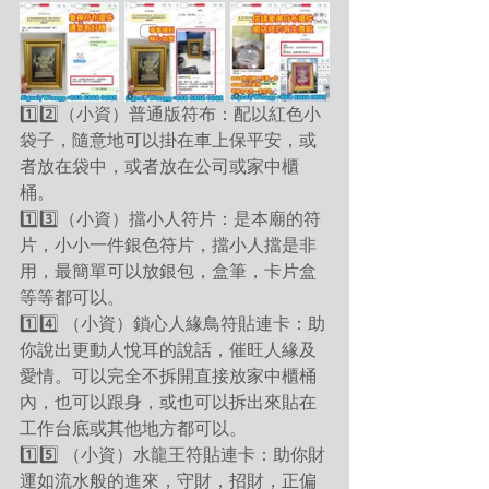
1️⃣2️⃣（小資）普通版符布：配以紅色小
袋子，隨意地可以掛在車上保平安，或
者放在袋中，或者放在公司或家中櫃
桶。
1️⃣3️⃣（小資）擋小人符片：是本廟的符
片，小小一件銀色符片，擋小人擋是非
用，最簡單可以放銀包，盒筆，卡片盒
等等都可以。
1️⃣4️⃣ （小資）鎖心人緣鳥符貼連卡：助
你說出更動人悅耳的說話，催旺人緣及
愛情。可以完全不拆開直接放家中櫃桶
內，也可以跟身，或也可以拆出來貼在
工作台底或其他地方都可以。
1️⃣5️⃣ （小資）水龍王符貼連卡：助你財
運如流水般的進來，守財，招財，正偏