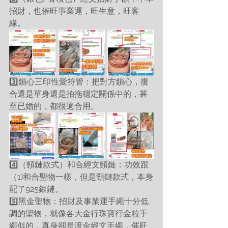
招財，也催旺事業運，旺生意，旺客
緣。
3️⃣鎖心三印性愛符管：把對方鎖心，復
合還是單身還是拍拖穩定關係中的，甚
至已婚的，都很適合用。
4️⃣（頸鏈款式）和合經文頸鏈：功效跟
（1)和合聖物一樣，但是頸鏈款式，本身
配了925銀鏈。
5️⃣黑金聖物：招財及事業運手繩十分低
調的聖物，就像各大金行珠寶行金粒手
繩似的，真身卻是渡金經文手繩，催旺