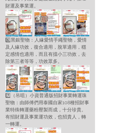
財運及事業運。
6️⃣黑銀聖物：人緣愛情手繩聖物，愛情
及人緣功效，復合適用，脫單適用，穩
定感情也適用，而且有擋小三功效，去
除第三者等等，功效眾多。
7️⃣（吊咀）小資普通版招財事業轉運珠
聖物：由師傅們用泰國自家108種招財事
業特殊轉運藥粉壓製而成，十分珍貴。
有招財運及事業運功效，也招貴人，轉
一轉運。