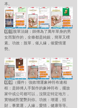
本。
1️⃣0️⃣脫單法鏈：師傅為了萬年單身的男
女而製作的，全條都是純銀，簡單又樸
素。功效：脫單，催人緣，催愛情運
勢。
1️⃣1️⃣（擺件）強效增運象神符布連相
框：是師傅人手製作的象神符布，擺放
家中或公司都可以，沒限定特定地方，
實物絕對驚艷到你。功效：增運，招
財，事業運，人緣，愛情，健康等等。