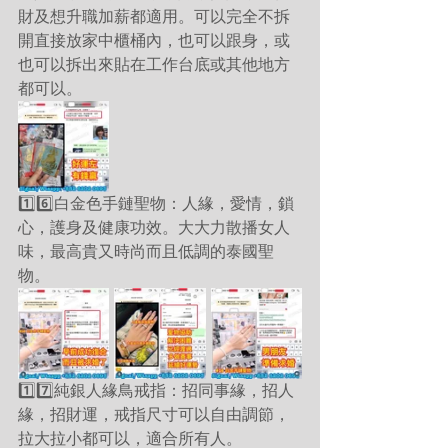
財及想升職加薪都適用。可以完全不拆
開直接放家中櫃桶內，也可以跟身，或
也可以拆出來貼在工作台底或其他地方
都可以。
1️⃣6️⃣白金色手鏈聖物：人緣，愛情，鎖
心，護身及健康功效。大大力散播女人
味，最高貴又時尚而且低調的泰國聖
物。
1️⃣7️⃣純銀人緣鳥戒指：招同事緣，招人
緣，招財運，戒指尺寸可以自由調節，
拉大拉小都可以，適合所有人。