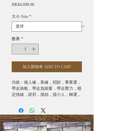
價
HK$4,698.00
格
大小 Size
*
數量
*
加入購物車 ADD TO CART
功效：催人緣，客緣，招財，事業運，
帶走病氣，帶走負能量，帶走壓力，穩
定情緒，辟邪，擋劫，擋小人，轉運，
加配黑七貔貅絕對加強招財及事業功效
【星級之選】