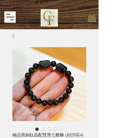
【香港多年水晶專門店】晶石良緣 CRYSTAL FATE (CF CRYSTAL) 主打專利手
極品黑銅鈦晶配雙黑七貔貅 (好評區4)