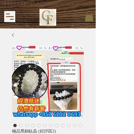
【香港多年水晶專門店】晶石良緣 CRYSTAL FATE (CF CRYSTAL) 主打專利手
極品黑銅鈦晶 (好評區2)