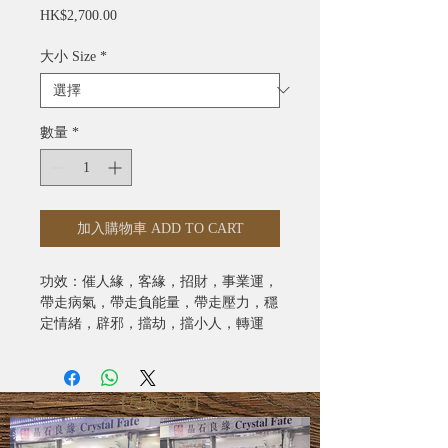
價
HK$2,700.00
格
大小 Size
*
數量
*
加入購物車 ADD TO CART
功效：催人緣，客緣，招財，事業運，
帶走病氣，帶走負能量，帶走壓力，穩
定情緒，辟邪，擋劫，擋小人，轉運
約7mm: $2700
約8.5-10mm: $3080
約11-12.5mm: $3680
【星級之選】