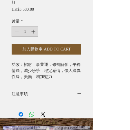
1)
價
HK$3,580.00
格
數量
*
加入購物車 ADD TO CART
功效：招財，事業運，修補關係，平穩
情緒，減少紛爭，穩定感情，催人緣異
性緣，美顏，增加魅力
注意事項
- 全部照片均為實物拍攝
- 水晶產品照片已極力忠於原色，由於
電腦螢幕設定不同，可能會有微色差
【星級之選】
- 圖片只供參考，尺寸可能有所偏差，
一切以實際出貨物品為準