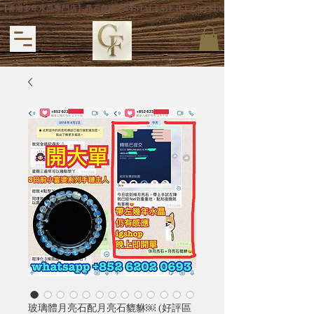
【香港多年水晶專門店】晶石良緣 CRYSTAL FATE (CF CRYSTAL) 主打專利手
玻璃體月亮石配月亮石貔貅￼ (好評區