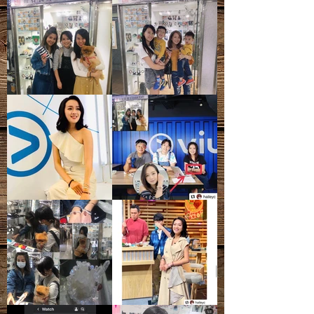
- 天然礦寶石有天然石紋、雲霧、雜
質、礦痕、冰紋等等，皆為正常現象