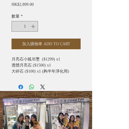
價
HK$2,899.00
格
數量
*
加入購物車 ADD TO CART
月亮石小狐吊墜 ($1299) x1
透體月亮石 ($1500) x1
大碎石 ($100) x1 (夠半年淨化用)
(吊墜配送黑皮仿皮繩)
「透體」並非指全透
【星級之選】