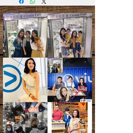
電腦螢幕設定不同，可能會有微色差
【星級之選】
- 圖片只供參考，尺寸可能有所偏差，
一切以實際出貨物品為準
- 天然礦寶石有天然石紋、雲霧、雜
質、礦痕、冰紋等等，皆為正常現象