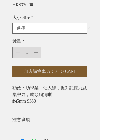
價
HK$330.00
格
大小 Size
*
數量
*
加入購物車 ADD TO CART
功效：助學業，催人緣，提升記憶力及
集中力，助頭腦清晰
約5mm $330
約7mm $378
約8mm $430
注意事項
約9mm $500
約10mm $650
- 全部照片均為實物拍攝
愈大粒功效愈好的
- 水晶產品照片已極力忠於原色，由於