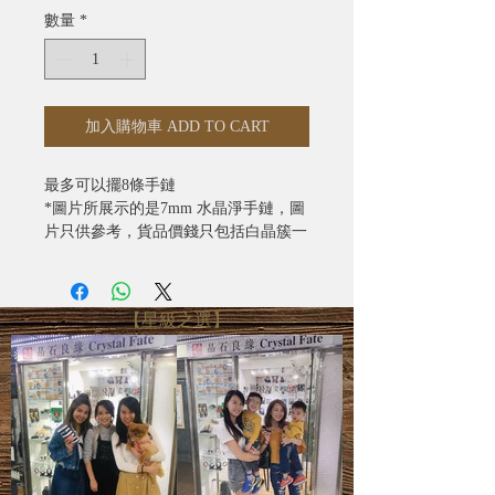
數量
*
加入購物車 ADD TO CART
最多可以擺8條手鏈
*圖片所展示的是7mm 水晶淨手鏈，圖
片只供參考，貨品價錢只包括白晶簇一
個
【星級之選】