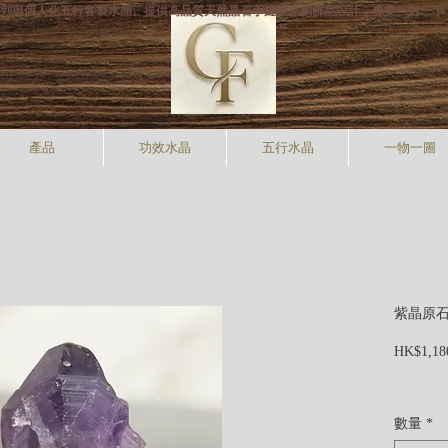
打專利手狐系列與個人化五行客製水晶。提供高品質天然晶石手鏈與原創飾品設計，專業一對一 W
產品
功效水晶
五行水晶
一物一圖
紫晶原石 
HK$1,18
數量
*