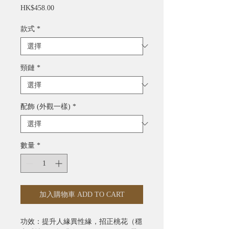
價
HK$458.00
格
款式
*
頸鏈
*
配飾 (外觀一樣)
*
數量
*
加入購物車 ADD TO CART
功效：提升人緣異性緣，招正桃花（穩