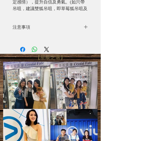
定感情），提升自信及勇氣。(如只帶
吊咀，建議雙狐吊咀，即草莓狐吊咀及
星光狐吊咀一同帶）參考圖片是特紅級
數。不建議只帶一粒草莓狐吊咀。
注意事項
- 全部照片均為實物拍攝
- 水晶產品照片已極力忠於原色，由於
電腦螢幕設定不同，可能會有微色差
【星級之選】
- 圖片只供參考，尺寸可能有所偏差，
一切以實際出貨物品為準
- 天然礦寶石有天然石紋、雲霧、雜
質、礦痕、冰紋等等，皆為正常現象