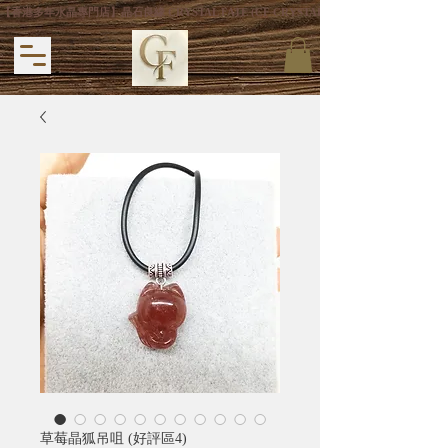
【香港多年水晶專門店】晶石良緣 CRYSTAL FATE (CF CRYSTAL) 主打專利手
草莓晶狐吊咀 (好評區4)