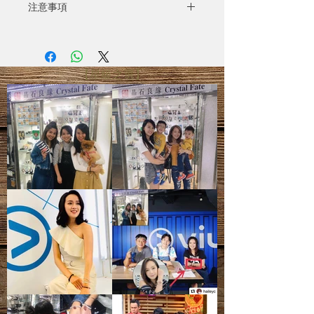
注意事項
- 全部照片均為實物拍攝
- 水晶產品照片已極力忠於原色，由於
電腦螢幕設定不同，可能會有微色差
【星級之選】
- 圖片只供參考，尺寸可能有所偏差，
一切以實際出貨物品為準
- 天然礦寶石有天然石紋、雲霧、雜
質、礦痕、冰紋等等，皆為正常現象