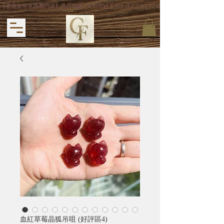
【香港多年水晶專門店】晶石良緣 CRYSTAL FATE (CF CRYSTAL) 主打專利手
血紅草莓晶狐吊咀 (好評區4)