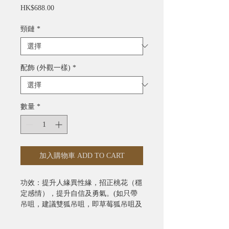
價
HK$688.00
格
頸鏈
*
配飾 (外觀一樣)
*
數量
*
加入購物車 ADD TO CART
功效：提升人緣異性緣，招正桃花（穩
定感情），提升自信及勇氣。(如只帶
吊咀，建議雙狐吊咀，即草莓狐吊咀及
星光狐吊咀一同帶）參考圖片是血紅級
數。不建議只帶一粒草莓狐吊咀。