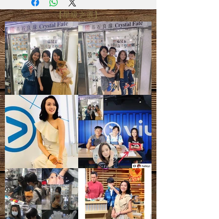
勇氣
電腦螢幕設定不同，可能會有微色差
【星級之選】
- 圖片只供參考，尺寸可能有所偏差，
注：「透體」並非指全透
一切以實際出貨物品為準
- 天然礦寶石有天然石紋、雲霧、雜
質、礦痕、冰紋等等，皆為正常現象