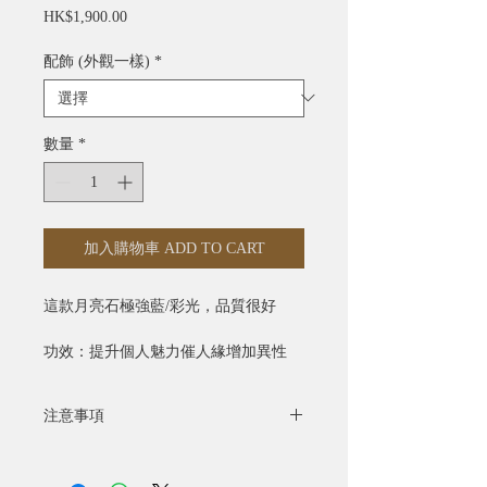
價
HK$1,900.00
格
配飾 (外觀一樣)
*
數量
*
加入購物車 ADD TO CART
這款月亮石極強藍
/
彩光，品質很好
功效：提升個人魅力催人緣增加異性
緣，是愛情之石之一。可幫助平伏煩燥
的心情，是解決情侶紛爭的晶石。它會
注意事項
提升自信，亦可調節飲食習慣。
- 全部照片均為實物拍攝
手狐招正桃花，擋爛桃花，增加自信
&
- 水晶產品照片已極力忠於原色，由於