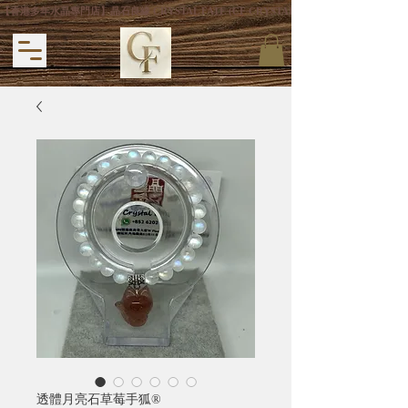
【香港多年水晶專門店】晶石良緣 CRYSTAL FATE (CF CRYSTAL) 主打專利手
透體月亮石草莓手狐®