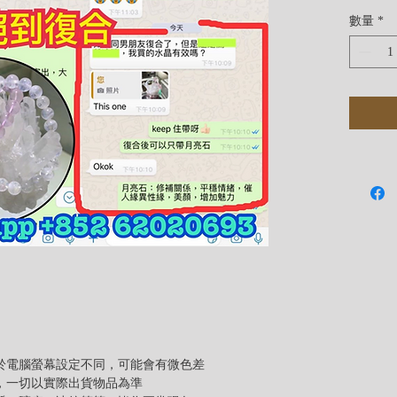
它會提
數量
*
注：「
由於電腦螢幕設定不同，可能會有微色差
差，一切以實際出貨物品為準