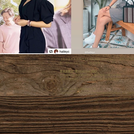
【香港多年水晶專門店】晶石良緣 CF Crystal 主打專
對一 WhatsApp 諮詢，支持全球寄送。
香港旗艦店 (需WhatsApp 預約):
旺角彌敦道608號總統商業大廈W商場 2 樓 246 號舖
(近住旺角地鐵E2 出口百老匯戲院對面及商務格離)
© 2026 晶石良緣國際有限公司
Copyright © 2026 Crystal Fate International Limited. All Right