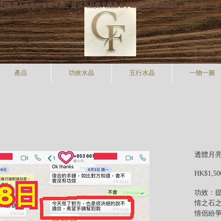
打專利手狐系列與個人化五行客製水晶。提供高品質天然晶石手鏈與原創飾品設計，專業一對一 W
產品
功效水晶
五行水晶
一物一圖
透體月亮石
HK$1,50
功效：
情之石
情侶紛