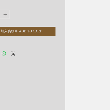
升自信，亦可調節飲食習慣。
透體」並非指全透
加入購物車 ADD TO CART