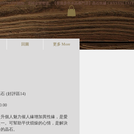
HATSAPP 諮詢，支持全球寄送。
回圖
更多 More
 (好評區14)
價
0.00
格
提升個人魅力催人緣增加異性緣，是愛
之一。可幫助平伏煩燥的心情，是解決
爭的晶石。