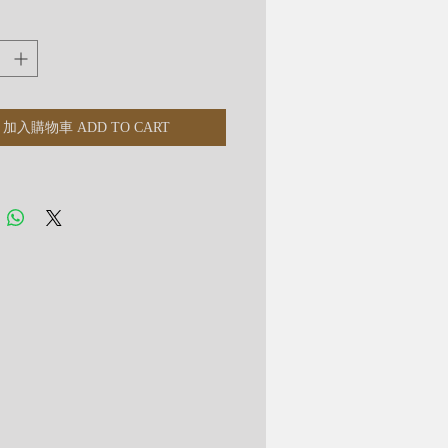
升自信，亦可調節飲食習慣。
透體」並非指全透
加入購物車 ADD TO CART