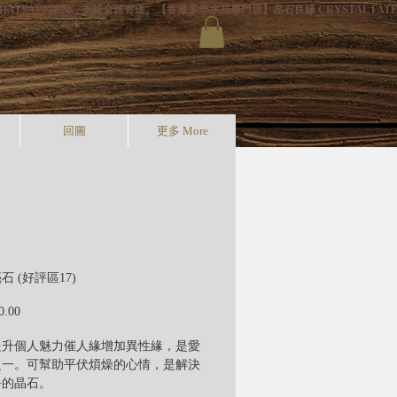
HATSAPP 諮詢，支持全球寄送。
回圖
更多 More
 (好評區17)
價
0.00
格
提升個人魅力催人緣增加異性緣，是愛
之一。可幫助平伏煩燥的心情，是解決
爭的晶石。