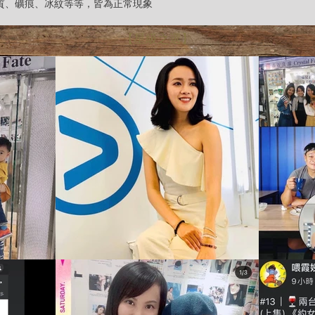
雜質、礦痕、冰紋等等，皆為正常現象
【星級之選】