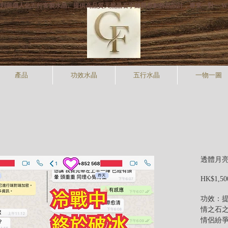
打專利手狐系列與個人化五行客製水晶。提供高品質天然晶石手鏈與原創飾品設計，專業一對一 W
產品
功效水晶
五行水晶
一物一圖
透體月亮石
HK$1,50
功效：
情之石
情侶紛