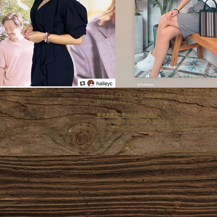
【香港多年水晶專門店】晶石良緣 CF Crystal 主打專
對一 WhatsApp 諮詢，支持全球寄送。
香港旗艦店 (需WhatsApp 預約):
旺角彌敦道608號總統商業大廈W商場 2 樓 246 號舖
(近住旺角地鐵E2 出口百老匯戲院對面及商務格離)
© 2026 晶石良緣國際有限公司
Copyright © 2026 Crystal Fate International Limited. All Right