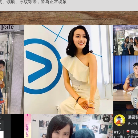
雜質、礦痕、冰紋等等，皆為正常現象
【星級之選】