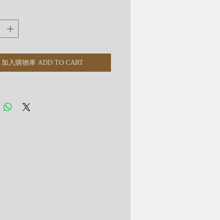
升自信，亦可調節飲食習慣。
透體」並非指全透
加入購物車 ADD TO CART