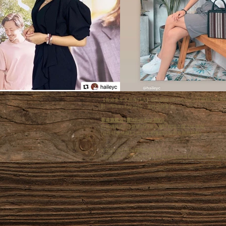
【香港多年水晶專門店】晶石良緣 CF Crystal 主打專
對一 WhatsApp 諮詢，支持全球寄送。
香港旗艦店 (需WhatsApp 預約):
旺角彌敦道608號總統商業大廈W商場 2 樓 246 號舖
(近住旺角地鐵E2 出口百老匯戲院對面及商務格離)
© 2026 晶石良緣國際有限公司
Copyright © 2026 Crystal Fate International Limited. All Right