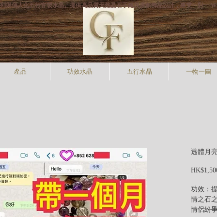
打專利手狐系列與個人化五行客製水晶。提供高品質天然晶石手鏈與原創飾品設計，專業一對一 W
產品
功效水晶
五行水晶
一物一圖
透體月亮石
HK$1,50
功效：
情之石
情侶紛