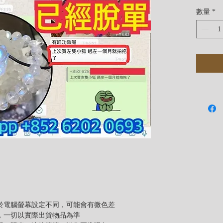
它會提
數量
*
注：「
由於電腦螢幕設定不同，可能會有微色差
差，一切以實際出貨物品為準