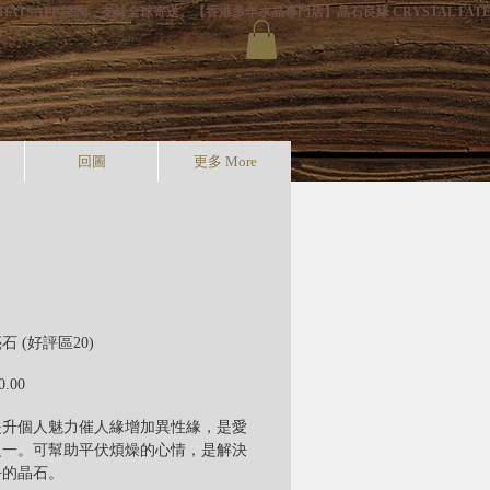
HATSAPP 諮詢，支持全球寄送。
回圖
更多 More
 (好評區20)
價
0.00
格
提升個人魅力催人緣增加異性緣，是愛
之一。可幫助平伏煩燥的心情，是解決
爭的晶石。