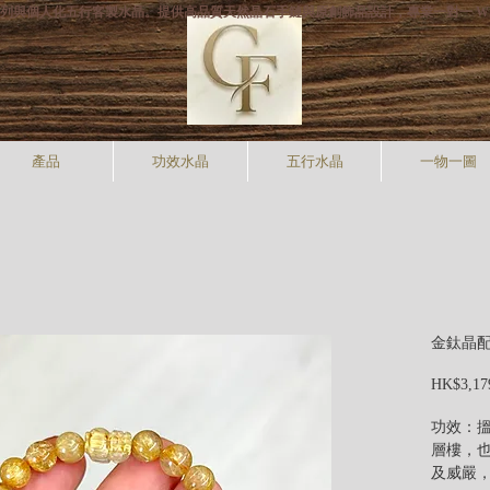
打專利手狐系列與個人化五行客製水晶。提供高品質天然晶石手鏈與原創飾品設計，專業一對一 W
產品
功效水晶
五行水晶
一物一圖
金鈦晶
HK$3,17
功效：
層樓，
及威嚴