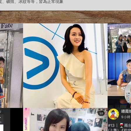
雜質、礦痕、冰紋等等，皆為正常現象
【星級之選】