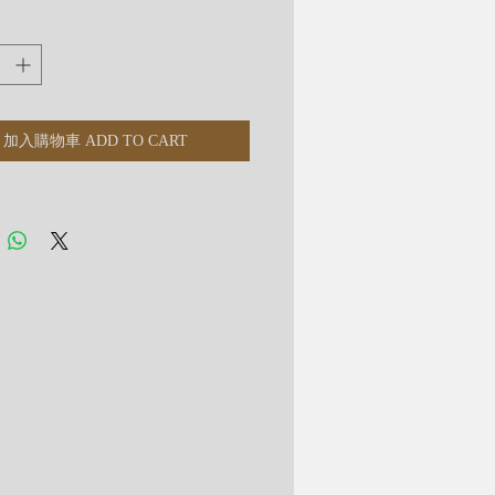
人士，配上金鈦貔貅招財助事業運功效
加入購物車 ADD TO CART