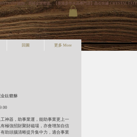
HATSAPP 諮詢，支持全球寄送。
回圖
更多 More
配金鈦貔貅
價
9.00
格
搵工神器，助事業運，能助事業更上一
也有極強招財聚財磁場，亦會增加自信
，有助頭腦清晰提升集中力，適合事業