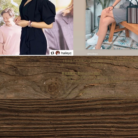
【香港多年水晶專門店】晶石良緣 CF Crystal 主打專
對一 WhatsApp 諮詢，支持全球寄送。
香港旗艦店 (需WhatsApp 預約):
旺角彌敦道608號總統商業大廈W商場 2 樓 246 號舖
(近住旺角地鐵E2 出口百老匯戲院對面及商務格離)
© 2026 晶石良緣國際有限公司
Copyright © 2026 Crystal Fate International Limited. All Right