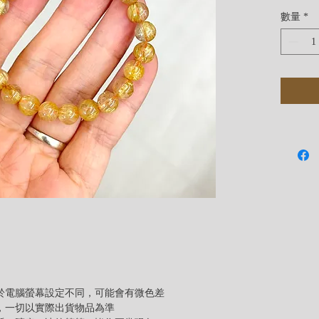
心重的
數量
*
加強
由於電腦螢幕設定不同，可能會有微色差
差，一切以實際出貨物品為準