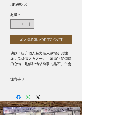
價
HK$600.00
格
數量
*
加入購物車 ADD TO CART
功效：提升個人魅力催人緣增加異性
緣，是愛情之石之一。可幫助平伏煩燥
的心情，是解決情侶紛爭的晶石。它會
提升自信，亦可調節飲食習慣。
注意事項
- 全部照片均為實物拍攝
- 水晶產品照片已極力忠於原色，由於
電腦螢幕設定不同，可能會有微色差
【星級之選】
- 圖片只供參考，尺寸可能有所偏差，
一切以實際出貨物品為準