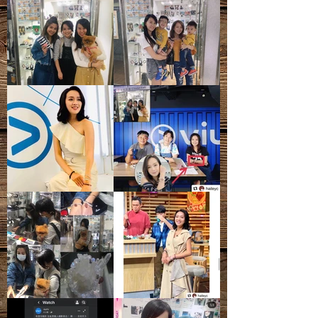
- 天然礦寶石有天然石紋、雲霧、雜
質、礦痕、冰紋等等，皆為正常現象