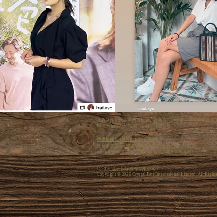
【香港多年水晶專門店】晶石良緣 CF Crystal 主打專
對一 WhatsApp 諮詢，支持全球寄送。
香港旗艦店 (需WhatsApp 預約):
旺角彌敦道608號總統商業大廈W商場 2 樓 246 號舖
(近住旺角地鐵E2 出口百老匯戲院對面及商務格離)
© 2026 晶石良緣國際有限公司
Copyright © 2026 Crystal Fate International Limited. All Right