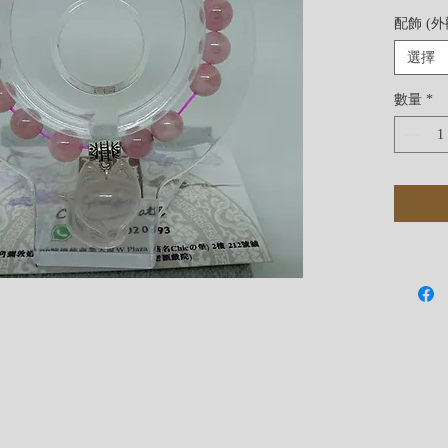
配飾 (
選擇
數量
*