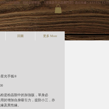
HATSAPP 諮詢，支持全球寄送。
回圖
更多 More
粉星光手狐®
價
00
格
馬粉是粉晶類中的加強版，單身必
適用於增加自身吸引力，提防小三，亦
人緣及異性緣。