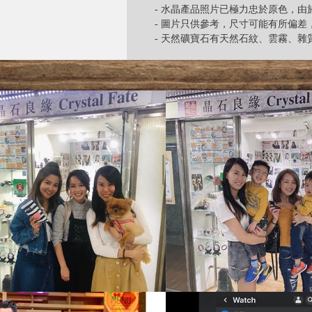
- 水晶產品照片已極力忠於原色，
- 圖片只供參考，尺寸可能有所偏
- 天然礦寶石有天然石紋、雲霧、