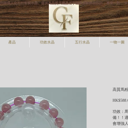
打專利手狐系列與個人化五行客製水晶。提供高品質天然晶石手鏈與原創飾品設計，專業一對一 W
產品
功效水晶
五行水晶
一物一圖
高質馬
HK$588.
功效：
備！！
會增強