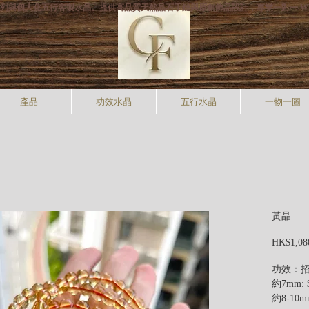
打專利手狐系列與個人化五行客製水晶。提供高品質天然晶石手鏈與原創飾品設計，專業一對一 W
產品
功效水晶
五行水晶
一物一圖
黃晶
HK$1,08
功效：
約7mm: 
約8-10mm