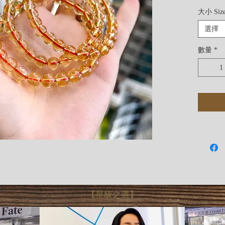
大小 Siz
選擇
數量
*
【星級之選】