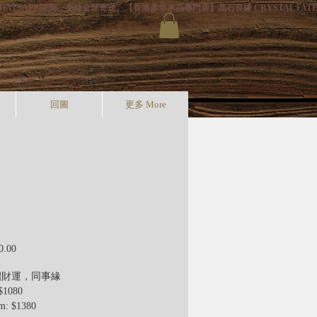
HATSAPP 諮詢，支持全球寄送。
回圖
更多 More
價
0.00
格
招財運，同事緣
$1080
: $1380