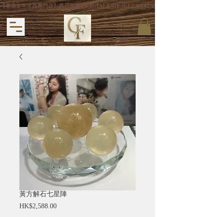
【香港多年水晶專門店】晶石良緣 CRYSTAL FATE (CF CRYSTAL) 主打專利手
黃方解石七星陣
價
HK$2,588.00
格