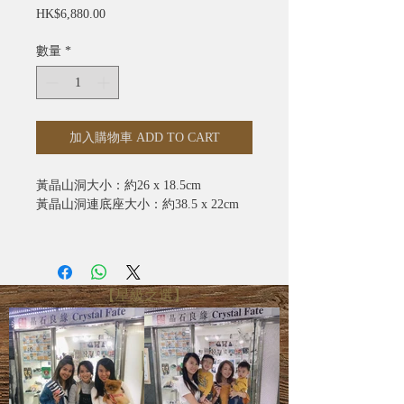
價
HK$6,880.00
格
數量
*
加入購物車 ADD TO CART
黃晶山洞大小：約26 x 18.5cm
黃晶山洞連底座大小：約38.5 x 22cm
size 可以擺到好多好多條手鏈，價錢已
經包括免費送到屋企/公司鋪頭，安在
家中/鋪頭收貨🤝建議有自己生意的各
【星級之選】
位小老闆必備一個，放屋企/放鋪頭公
司都可以‼️.💛人緣💛招財💛生意興隆💛
客緣💛鎮宅鎮鋪🔱瑪瑙層當然肯定有