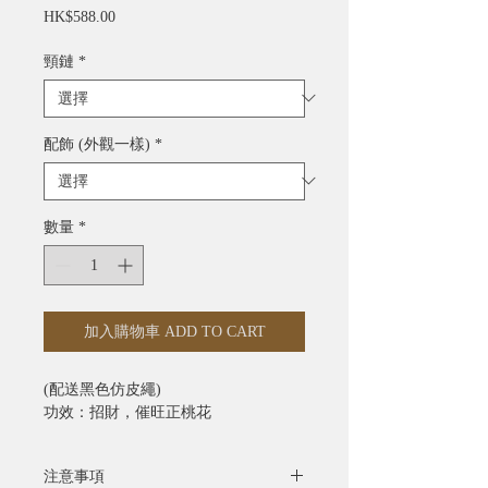
價
HK$588.00
格
頸鏈
*
配飾 (外觀一樣)
*
數量
*
加入購物車 ADD TO CART
(配送黑色仿皮繩)
功效：招財，催旺正桃花
注意事項