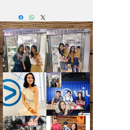
- 全部照片均為實物拍攝
- 水晶產品照片已極力忠於原色，由於
電腦螢幕設定不同，可能會有微色差
【星級之選】
- 圖片只供參考，尺寸可能有所偏差，
一切以實際出貨物品為準
- 天然礦寶石有天然石紋、雲霧、雜
質、礦痕、冰紋等等，皆為正常現象