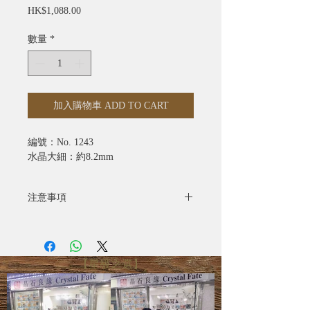
價
HK$1,088.00
格
數量
*
加入購物車 ADD TO CART
編號：No. 1243
水晶大細：約8.2mm
注意事項
- 全部照片均為實物拍攝
- 水晶產品照片已極力忠於原色，由於
電腦螢幕設定不同，可能會有微色差
【星級之選】
- 圖片只供參考，尺寸可能有所偏差，
一切以實際出貨物品為準
- 天然礦寶石有天然石紋、雲霧、雜