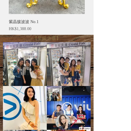
紫晶簇波波 No.1
價格
HK$1,388.00
【星級之選】