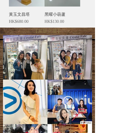
黃玉文昌塔
黑曜小葫蘆
價格
價格
HK$680.00
HK$130.00
【星級之選】