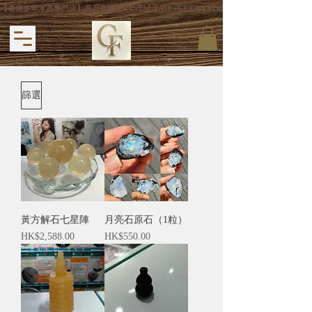
【香港多年水晶專門店】晶石良緣 CRYSTAL FATE (CF CRYSTAL) 主打專利手
篩選
黃方解石七星陣
月亮石原石（1粒）
價格
價格
HK$2,588.00
HK$550.00