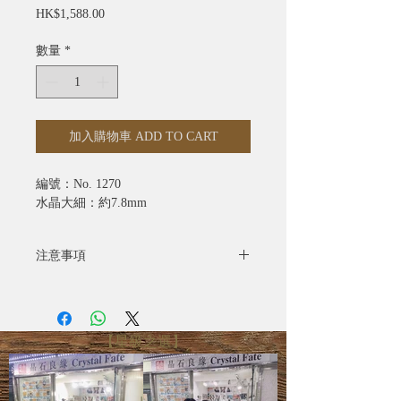
價
HK$1,588.00
格
數量
*
加入購物車 ADD TO CART
編號：No. 1270
水晶大細：約7.8mm
注意事項
- 全部照片均為實物拍攝
- 水晶產品照片已極力忠於原色，由於
電腦螢幕設定不同，可能會有微色差
【星級之選】
- 圖片只供參考，尺寸可能有所偏差，
一切以實際出貨物品為準
- 天然礦寶石有天然石紋、雲霧、雜