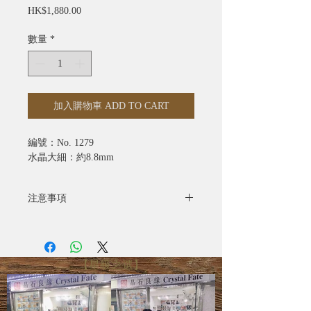
價
HK$1,880.00
格
數量
*
加入購物車 ADD TO CART
編號：No. 1279
水晶大細：約8.8mm
注意事項
- 全部照片均為實物拍攝
- 水晶產品照片已極力忠於原色，由於
電腦螢幕設定不同，可能會有微色差
【星級之選】
- 圖片只供參考，尺寸可能有所偏差，
一切以實際出貨物品為準
- 天然礦寶石有天然石紋、雲霧、雜