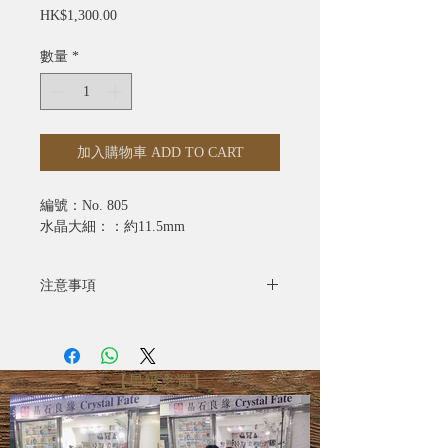
價
HK$1,300.00
格
數量
*
加入購物車 ADD TO CART
編號：No. 805
水晶大細：：約11.5mm
注意事項
- 全部照片均為實物拍攝
- 水晶產品照片已極力忠於原色，由於
電腦螢幕設定不同，可能會有微色差
【星級之選】
- 圖片只供參考，尺寸可能有所偏差，
一切以實際出貨物品為準
- 天然礦寶石有天然石紋、雲霧、雜