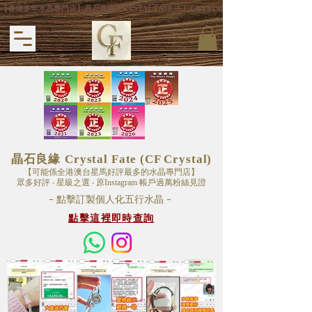
【香港多年水晶專門店】晶石良緣 CRYSTAL FATE (CF CRYSTAL) 主打專利手
晶石良緣
Crystal Fate (CF Crystal)
【可能係全港澳台星馬好評最多的水晶專門店】
眾多好評 ‧ 星級之選 ‧ 原
Instagram 帳戶
過萬粉絲見證
- 點擊訂製
個人化五行水晶
-
點擊這裡即時查詢