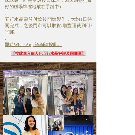
珠珠喔，即是不設後備珠珠，因店媽想把最
好的磁場準確地放在手鏈中）
.
五行水晶需於付款後開始製作，大約1日時
間完成，之後門市可以取貨/順豐運費到付/
平郵。
.
即時WhatsApp 諮詢請按此。
【按此進入個人化五行水晶好評及回圖區】
【星級之選】