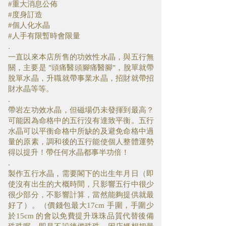
#重大消息公佈
#度身訂造
#個人化水晶
#人手有限暫時會限量
.
一直以來本店所售的功效性水晶，與五行無
關，主要是 "頭痛醫頭腳痛醫腳"，脫單就帶
脫單水晶，升職就帶事業水晶，招財就帶招
財水晶等等。
.
帶岩左功效水晶，但磁場仍未發揮到最高？
可能因為命格中的五行沒有達致平衡。五行
水晶可以平衡命格中所缺的及避免命格中過
量的原素，調和後的五行能使個人整體運勢
得以提升！帶任何水晶都事半功倍！
.
製作五行水晶，需要閣下的出生年月日（即
使沒有出生的大概時間，只影響五行中很少
很少部分，不影響計算，當然能夠提供就最
好了）。（價錢包最大17cm 手圍，手圍少
於15cm 的會以免費提升珠珠品質代替後備