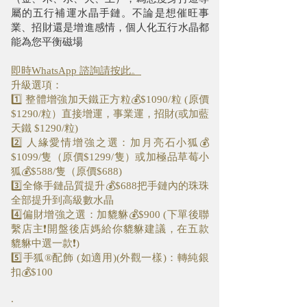
屬的五行補運水晶手鏈。不論是想催旺事
業、招財還是增進感情，個人化五行水晶都
能為您平衡磁場
即時WhatsApp 諮詢請按此。
升級選項：
1️⃣ 整體增強加天鐵正方粒💰$1090/粒 (原價
$1290/粒）直接增運，事業運，招財(或加藍
天鐵 $1290/粒)
2️⃣ 人緣愛情增強之選：加月亮石小狐💰
$1099/隻（原價$1299/隻）或加極品草莓小
狐💰$588/隻（原價$688)
3️⃣全條手鏈品質提升💰$688把手鏈內的珠珠
全部提升到高級數水晶
4️⃣偏財增強之選：加貔貅💰$900 (下單後聯
繫店主❗開盤後店媽給你貔貅建議，在五款
貔貅中選一款❗)
5️⃣手狐®配飾 (如適用)(外觀一樣)：轉純銀
扣💰$100
.