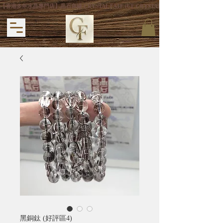
【香港多年水晶專門店】晶石良緣 CRYSTAL FATE (CF CRYSTAL) 主打專利手
黑銅鈦 (好評區4)