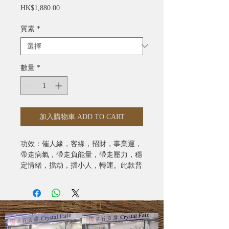
價
HK$1,880.00
格
質素
*
數量
*
加入購物車 ADD TO CART
功效：催人緣，客緣，招財，事業運，
帶走病氣，帶走負能量，帶走壓力，穩
定情緒，擋劫，擋小人，轉運。此款普
通黑銅鈦約8mm 。另有極品滿礦黑銅
鈦約7mm: $2700 及 大珠極品黑銅鈦約
9~10mm $3080
【星級之選】