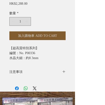
價
HK$2,288.00
格
數量
*
加入購物車 ADD TO CART
【超高質特別系列】
編號：No. P00336
水晶大細：約8.3mm
注意事項
- 全部照片均為實物拍攝
- 水晶產品照片已極力忠於原色，由於
電腦螢幕設定不同，可能會有微色差
【星級之選】
- 圖片只供參考，尺寸可能有所偏差，
一切以實際出貨物品為準