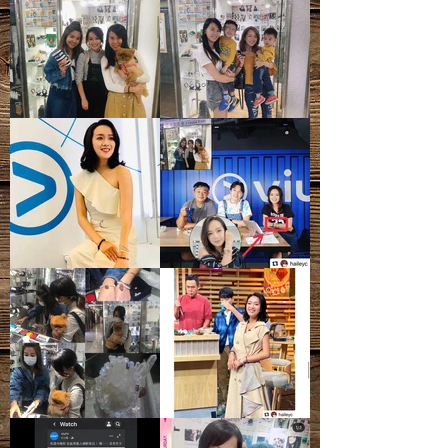
- 天然礦寶石有天然石紋、雲霧、雜
質、礦痕、冰紋等等，皆為正常現象