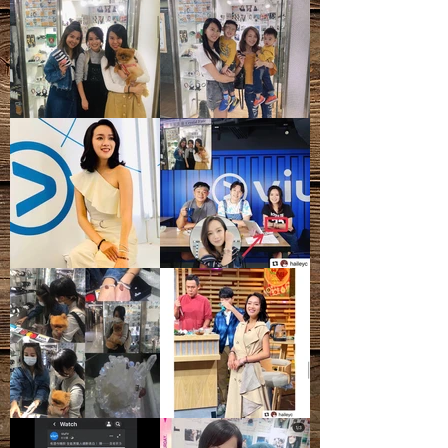
- 天然礦寶石有天然石紋、雲霧、雜
質、礦痕、冰紋等等，皆為正常現象